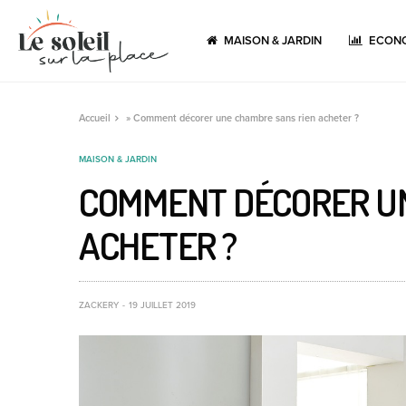
MAISON & JARDIN
ECONO
Accueil
»
Comment décorer une chambre sans rien acheter ?
MAISON & JARDIN
COMMENT DÉCORER UN
ACHETER ?
ZACKERY
19 JUILLET 2019