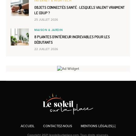
INTERNET & HIGH-TECH
OBJETS CONNECTÉS SANTÉ : LESQUELS VALENT VRAIMENT
LE COUP ?
25 JUILLET 2026
MAISON & JARDIN
8 PLANTES D’INTÉRIEUR INCREVABLES POUR LES
DÉBUTANTS
22 JUILLET 2026
ACCUEIL
CONTACTEZ-NOUS
MENTIONS LÉGALES￼
Copyright 2021 lesoleilsurlaplace.com. Tous droits réservés.