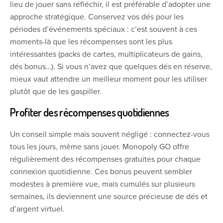
lieu de jouer sans réfléchir, il est préférable d’adopter une
approche stratégique. Conservez vos dés pour les
périodes d’événements spéciaux : c’est souvent à ces
moments-là que les récompenses sont les plus
intéressantes (packs de cartes, multiplicateurs de gains,
dés bonus…). Si vous n’avez que quelques dés en réserve,
mieux vaut attendre un meilleur moment pour les utiliser
plutôt que de les gaspiller.
Profiter des récompenses quotidiennes
Un conseil simple mais souvent négligé : connectez-vous
tous les jours, même sans jouer. Monopoly GO offre
régulièrement des récompenses gratuites pour chaque
connexion quotidienne. Ces bonus peuvent sembler
modestes à première vue, mais cumulés sur plusieurs
semaines, ils deviennent une source précieuse de dés et
d’argent virtuel.