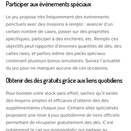
Participer aux événements spéciaux
Le jeu propose très fréquemment des événements
ponctuels avec des missions à remplir : avancer d’un
certain nombre de cases, passer sur des propriétés
spécifiques, participer à des enchères, etc. Remplir ces
objectifs peut rapporter d’énormes quantités de dés, des
cartes rares, et parfois même des packs spéciaux
contenant plusieurs bonus simultanés. Suivez l’actualité
du jeu pour ne manquer aucune de ces occasions.
Obtenir des dés gratuits grâce aux liens quotidiens
Pour booster votre stock sans effort, sachez qu’il existe
des moyens simples et efficaces d’obtenir des dés
supplémentaires chaque jour. Certains sites spécialisés
proposent une mise à jour quotidienne de liens officiels
permettant de récupérer gratuitement des dés. C’est
notamment le cas sur monopolistic qui partage au