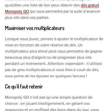
quotidien une liste de lien pour obtenir des
dés gratuit
Monopoly GO
qui vous permettra par la suite d’avancer
plus vite dans vos parties.
Maximiser vos multiplicateurs
Lorsque vous jouez, pensez à ajuster le multiplicateur de
mise en fonction de votre réserve de dés. Un
multiplicateur plus élevé peut vous permettre de gagner
beaucoup plus d’argent ou de progresser plus vite
pendant un événement. Attention cependant : n’utilisez
pas de gros multiplicateurs si vous êtes à court de dés,
sous peine de les épuiser en quelques lancers !
Ce qu’il faut retenir
Monopoly GO n’est pas qu’une simple question de
chance : en jouant intelligemment, en gérant vos
ressources et en profitant des bons plans du jour, vous