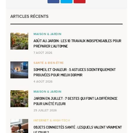
ARTICLES RÉCENTS
MAISON & JARDIN
AOÛT AU JARDIN : LES 10 TRAVAUX INDISPENSABLES POUR
PRÉPARER L’AUTOMNE
7 AOÛT 2026
SANTÉ & BIEN-ÊTRE
SOMMEIL ET CHALEUR : 5 ASTUCES SCIENTIFIQUEMENT
PROUVÉES POUR MIEUX DORMIR
4 AOÛT 2026
MAISON & JARDIN
JARDIN EN JUILLET : 7 GESTES QUI FONT LA DIFFÉRENCE
POUR UN ÉTÉ FLEURI
29 JUILLET 2026
INTERNET & HIGH-TECH
OBJETS CONNECTÉS SANTÉ : LESQUELS VALENT VRAIMENT
LE COUP ?