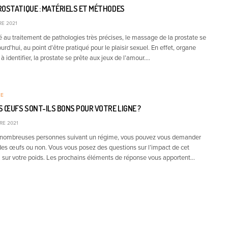
ROSTATIQUE : MATÉRIELS ET MÉTHODES
E 2021
é au traitement de pathologies très précises, le massage de la prostate se
rd’hui, au point d’être pratiqué pour le plaisir sexuel. En effet, organe
 à identifier, la prostate se prête aux jeux de l’amour.…
RE
S ŒUFS SONT-ILS BONS POUR VOTRE LIGNE ?
RE 2021
ombreuses personnes suivant un régime, vous pouvez vous demander
 des œufs ou non. Vous vous posez des questions sur l’impact de cet
l sur votre poids. Les prochains éléments de réponse vous apportent…