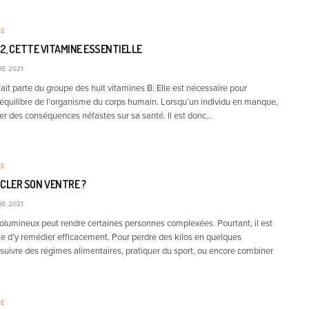
RE
12, CETTE VITAMINE ESSENTIELLE
E 2021
ait parte du groupe des huit vitamines B. Elle est nécessaire pour
 équilibre de l’organisme du corps humain. Lorsqu’un individu en manque,
ner des conséquences néfastes sur sa santé. Il est donc…
RE
LER SON VENTRE ?
E 2021
volumineux peut rendre certaines personnes complexées. Pourtant, il est
ble d’y remédier efficacement. Pour perdre des kilos en quelques
 suivre des régimes alimentaires, pratiquer du sport, ou encore combiner
RE