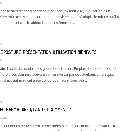
22
des taches de sang pendant la période menstruelle, l’utilisation d’un
rer efficace. Mais encore faut-il choisir celui qui s’adapte le mieux au flux
 suite de cet article aidera toutes les femmes…
RE
 POSTURE : PRÉSENTATION, UTILISATION, BIENFAITS
22
faire l’objet de nombreux signes de distorsion. En plus de nous empêcher
n droit, ces derniers peuvent se manifester par des douleurs chroniques.
 dispositif médical a été conçu pour régler tous ces…
RE
NT PRÉMATURÉ, QUAND ET COMMENT ?
 2022
s enceintes peuvent être concernées par l’accouchement prématuré. Il