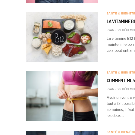
SANTÉ & BIEN-ÊT
LA VITAMINE B
RYAN
29 DÉCEMBR
La vitamine B12 f
maintenir le bon
cela peut entrai
SANTÉ & BIEN-ÊT
COMMENT MUSC
RYAN
25 DÉCEMBR
Avoir un ventre 
tout à fait possi
semaines, il faut
les deux.…
SANTÉ & BIEN-ÊT