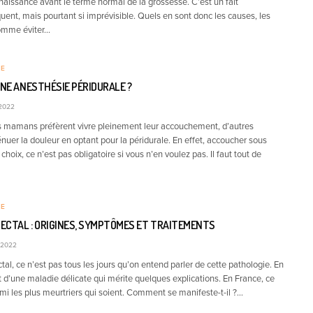
naissance avant le terme normal de la grossesse. C’est un fait
uent, mais pourtant si imprévisible. Quels en sont donc les causes, les
omme éviter…
RE
UNE ANESTHÉSIE PÉRIDURALE ?
2022
s mamans préfèrent vivre pleinement leur accouchement, d’autres
nuer la douleur en optant pour la péridurale. En effet, accoucher sous
choix, ce n’est pas obligatoire si vous n’en voulez pas. Il faut tout de
RE
ECTAL : ORIGINES, SYMPTÔMES ET TRAITEMENTS
 2022
tal, ce n’est pas tous les jours qu’on entend parler de cette pathologie. En
it d’une maladie délicate qui mérite quelques explications. En France, ce
mi les plus meurtriers qui soient. Comment se manifeste-t-il ?…