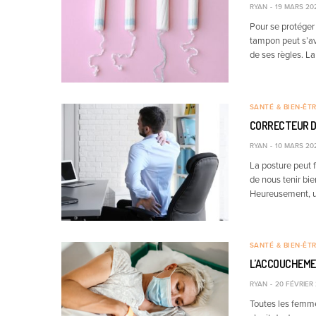
RYAN
19 MARS 20
Pour se protéger 
tampon peut s’avé
de ses règles. La
SANTÉ & BIEN-ÊT
CORRECTEUR DE
RYAN
10 MARS 20
La posture peut 
de nous tenir bie
Heureusement, un
SANTÉ & BIEN-ÊT
L’ACCOUCHEME
RYAN
20 FÉVRIER
Toutes les femme