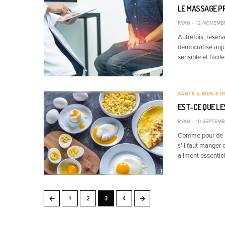
LE MASSAGE P
RYAN
12 NOVEMBR
Autrefois, réserv
démocratise aujou
sensible et facile
SANTÉ & BIEN-ÊT
EST-CE QUE LE
RYAN
10 SEPTEMB
Comme pour de n
s’il faut manger
aliment essentie
←
→
1
2
3
4