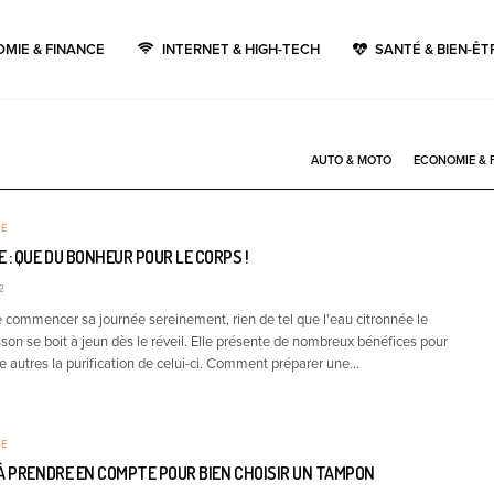
MIE & FINANCE
INTERNET & HIGH-TECH
SANTÉ & BIEN-ÊT
AUTO & MOTO
ECONOMIE & 
RE
 : QUE DU BONHEUR POUR LE CORPS !
2
e commencer sa journée sereinement, rien de tel que l’eau citronnée le
son se boit à jeun dès le réveil. Elle présente de nombreux bénéfices pour
e autres la purification de celui-ci. Comment préparer une…
RE
À PRENDRE EN COMPTE POUR BIEN CHOISIR UN TAMPON