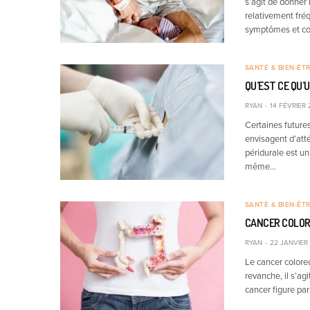
s’agit de donner 
relativement fréq
symptômes et c
SANTÉ & BIEN-ÊT
QU’EST CE QU’
RYAN
14 FÉVRIER 
Certaines future
envisagent d’atté
péridurale est un 
même…
SANTÉ & BIEN-ÊT
CANCER COLOR
RYAN
22 JANVIER
Le cancer colorec
revanche, il s’ag
cancer figure par